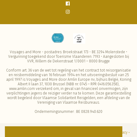
Voyages and More - postadres: Broekstraat 173 - BE 3294 Molenstede •
Vergunning toegekend door Toerisme Vlaanderen: 7193 • Aangesloten bij
VVR, Willem de Dekenstraat 1/0001 – 8000 Brugge
Conform art. 36 van de wet tot regeling van het contract tot reisorganisatie
en reisbemiddeling van 16 februari 1994 en het uitvoeringsbesluit van 25
april 1997 is Voyages and More door Amlin Europe nv, bijhuis België, Koning
Albert II laan 37, 1030 Brussel (NBB nr. 0745 – RPR 0416.056.358),
www.amlin.com verzekerd om, in geval van financieel onvermogen, zijn
verplichtingen jegens de reiziger verder na te komen. Deze garantiestelling
wordt begeleid door Vlaamse Solidariteit Reisgelden, een afdeling van de
Vereniging van Vlaamse Reisbureaus.
Ondernemingsnummer : BE 0828.940.620
© Copyright 2026 | Voyages and more • Alle rechten voorbehouden •
Privacy •