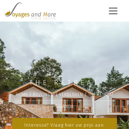
THE RETREAT
HOME
/
BIJZONDERE VERBLIJVEN
/
THE RETREAT
RWANDA
Interesse? Vraag hier uw prijs aan.