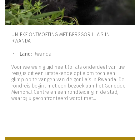
UNIEKE ONTMOETING MET BERGGORILLA'S IN
RWANDA
Land
: Rwanda
Voor wie weinig tijd heeft (of als onderdeel van uw
reis), is dit een uitstekende optie om toch een
glimp op te vangen van de gorilla’s in Rwanda. De
rondreis begint met een bezoek aan het Genocide
Memorial Centre en een rondleiding in de stad,
waarbij u geconfronteerd wordt met...