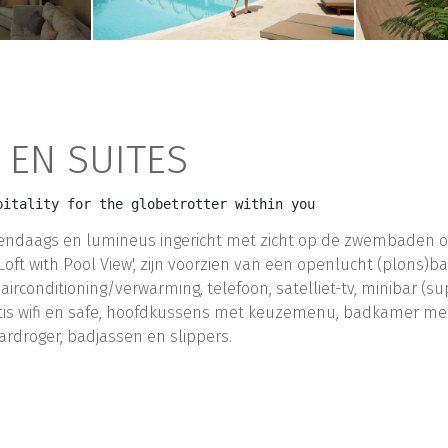
 EN SUITES
pitality for the globetrotter within you
edendaags en lumineus ingericht met zicht op de zwembaden of 
oft with Pool View', zijn voorzien van een openlucht (plons)b
irconditioning/verwarming, telefoon, satelliet-tv, minibar (sup
gratis wifi en safe, hoofdkussens met keuzemenu, badkamer me
ardroger, badjassen en slippers.