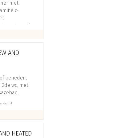
kamer met
amine c-
rt
 stemming, alle
eitsbal, dimbare
IEW AND
of beneden,
, 2de wc, met
sagebad.
blijf,
p behandelingen
ucten, producten
 AND HEATED