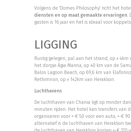
Volgens de 'Domes Philosophy' richt het hote
diensten en op maat gemaakte ervaringen
.
gasten is 16 jaar en het is ideaal voor koppel
LIGGING
Rustig gelegen, pal aan het strand, op ± 4km
het dorpje Àgia Marina, op 40 km van de Sama
Balos Lagoon Beach, op 69,6 km van Elafonis
Rethimnon, op ± 142km van Heraklion.
Luchthavens
De luchthaven van Chania ligt op minder dan 
minuten rijden. Het hotel kan transfers van
organiseren voor +-€ 50 voor een auto, +-€ 90
alternatief is de luchthaven van Heraklion tw
de luchthaven van Heraklion kosten +-€ 170 v