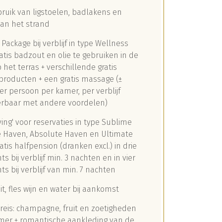
bruik van ligstoelen, badlakens en
aan het strand
Package bij verblijf in type Wellness
gratis badzout en olie te gebruiken in de
p het terras + verschillende gratis
producten + een gratis massage (±
er persoon per kamer, per verblijf
rbaar met andere voordelen)
ving' voor reservaties in type Sublime
re Haven, Absolute Haven en Ultimate
atis halfpension (dranken excl.) in drie
ts bij verblijf min. 3 nachten en in vier
ts bij verblijf van min. 7 nachten
uit, fles wijn en water bij aankomst
reis: champagne, fruit en zoetigheden
mer + romantische aankleding van de