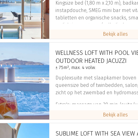
Kingsize bed (1,80 m x 2,10 m), bad
instapdouche, SMEG mini bar met vit
tabletten en organische snacks, sma
verlichtingssysteem (volledig, lezen,
lichten uit), fitnessplek met stabilit
eco plafondventilator, O.Live Bio luxe
badkamerartikelen, kluis
WELLNESS LOFT WITH POOL V
OUTDOOR HEATED JACUZZI
± 75m², max. 4 volw.
Duplexsuite met slaapkamer boven 
queensize bed of twinbedden, salon
zicht op het zwembad en hydromas
Extra's: massage van 30 min./suite/ver
wellnessdrankje/dag, 20% korting o
in de spa, set van schoonheidsprod
voor de jacuzzi.
SUBLIME LOFT WITH SEA VIEW