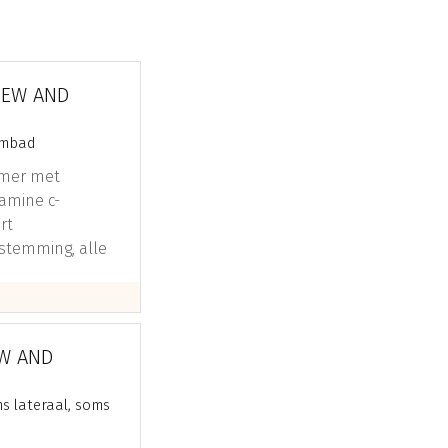
IEW AND
wembad
kamer met
amine c-
rt
 stemming, alle
eitsbal, dimbare
EW AND
ms lateraal, soms