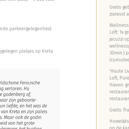
Gratis ge
parasol 
Wellness 
oende parkeergelegenheid.
Loft: 1x 
jacuzzi o
wellness
gelegen plekjes op Kreta
30min.) p
(cumulee
'Haute Li
Loft, Pu
ldschone Fenicische
Haven: gr
g verloren. Hij
restauran
de godenberg af,
restauran
naar zijn geboorte-
un liefde, en het was de
Gratis: fr
van Kreta en zijn paleis
s. Maar ook de godin
Huwelijks
eid van het grote
op de ka
énimeer, het huidige