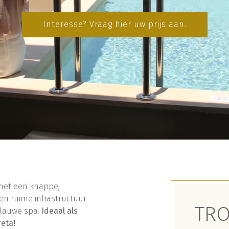
Interesse? Vraag hier uw prijs aan.
 met een knappe,
n ruime infrastructuur
TR
blauwe spa.
Ideaal als
eta!