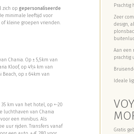
Prachtig
l zich op
gepersonaliseerde
 De minimale leeftijd voor
Zeer com
s of kleine groepen vrienden.
design, 
plonsbad
buitenluc
Aan een 
prachtig u
 van Chania. Op ± 5,5km van
ria Kloof, op 49,4 km van
Bruisend
si Beach, op ± 64km van
Ideale l
VOY
35 km van het hotel, op +-20
MOR
 de luchthaven van Chania
 voor een minibus. Als
ee uur rijden. Transfers vanaf
Gratis ge
oor een auto, +-€ 280 voor