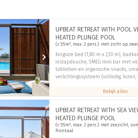
UPBEAT RETREAT WITH POOL V
HEATED PLUNGE POOL
(± 55m², max. 2 pers.): met zicht op z
Kingsize bed (1,80 m x 2,10 m), bad
instapdouche, SMEG mini bar met vit
tabletten en organische snacks, sma
verlichtingssysteem (volledig, lezen,
lichten uit), fitnessplek met stabilit
eco plafondventilator, O.Live Bio luxe
badkamerartikelen, kluis
UPBEAT RETREAT WITH SEA VI
HEATED PLUNGE POOL
(± 55m², max. 2 pers.): met zeezicht, so
frontaal