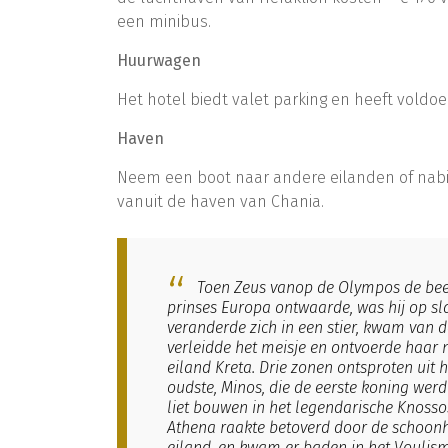
een minibus.
Huurwagen
Het hotel biedt valet parking en heeft vold
Haven
Neem een boot naar andere eilanden of nabij
vanuit de haven van Chania.
Toen Zeus vanop de Olympos de bee
prinses Europa ontwaarde, was hij op sla
veranderde zich in een stier, kwam van 
verleidde het meisje en ontvoerde haar 
eiland Kreta. Drie zonen ontsproten uit h
oudste, Minos, die de eerste koning werd 
liet bouwen in het legendarische Knosso
Athena raakte betoverd door de schoonh
eiland, en kwam er baden in het Voulism