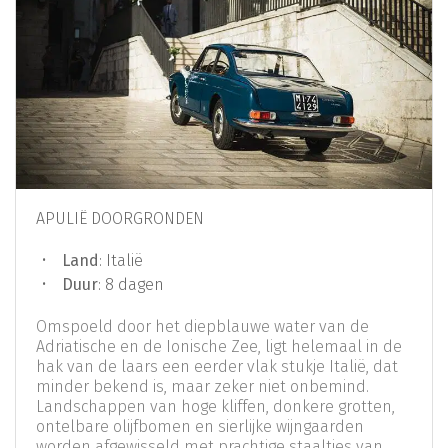
APULIË DOORGRONDEN
Land
: Italië
Duur
: 8 dagen
Omspoeld door het diepblauwe water van de
Adriatische en de Ionische Zee, ligt helemaal in de
hak van de laars een eerder vlak stukje Italië, dat
minder bekend is, maar zeker niet onbemind.
Landschappen van hoge kliffen, donkere grotten,
ontelbare olijfbomen en sierlijke wijngaarden
worden afgewisseld met prachtige staaltjes van...