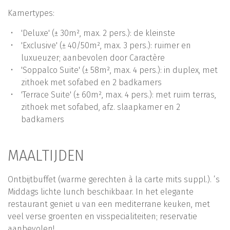
Kamertypes:
'Deluxe' (± 30m², max. 2 pers.): de kleinste
'Exclusive' (± 40/50m², max. 3 pers.): ruimer en
luxueuzer; aanbevolen door Caractère
'Soppalco Suite' (± 58m², max. 4 pers.): in duplex, met
zithoek met sofabed en 2 badkamers
'Terrace Suite' (± 60m², max. 4 pers.): met ruim terras,
zithoek met sofabed, afz. slaapkamer en 2
badkamers
MAALTIJDEN
Ontbijtbuffet (warme gerechten à la carte mits suppl.). ’s
Middags lichte lunch beschikbaar. In het elegante
restaurant geniet u van een mediterrane keuken, met
veel verse groenten en visspecialiteiten; reservatie
aanbevolen!