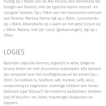
Rustig, op ± 800m van de Mar Piccolo, een binnenzee ter
hoogte van Taranto, met de typische kleine mossel- en
'vongole'-boeren. Op ± 10km van het historische centrum
van Taranto. Martina Franca ligt op ± 30km, Locorotondo
op ± 36km, Alberobello op ± 44km en het witte Ostuni op
± 50km. Matera, met zijn 'sassi' (grotwoningen), ligt op ±
70km.
LOGIES
Bijzonder stijlvolle kamers, ingericht in witte, beige en
bruine tinten en met duurzame materialen. Alle kamers
zijn verspreid over het hoofdgebouw en de annex (op ±
20m). Ze hebben tv, telefoon, wifi, minibar, safe, airco,
verwarming en tegelvloer; sommige hebben een terras
(behalve type 'Deluxe'). De moderne badkamers hebben
bad of douche + wc, bidet, haardroger, badjassen en
slippers.