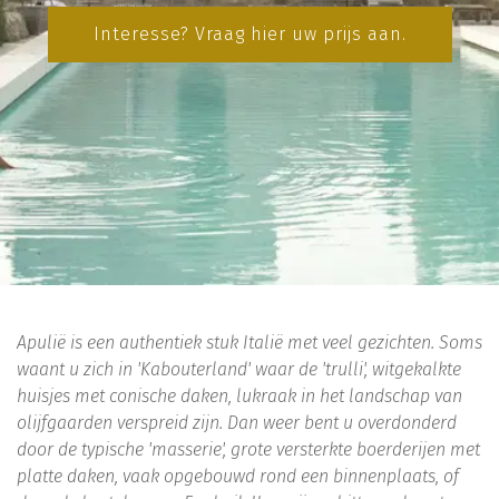
Interesse? Vraag hier uw prijs aan.
Apulië is een authentiek stuk Italië met veel gezichten. Soms
waant u zich in 'Kabouterland' waar de 'trulli', witgekalkte
huisjes met conische daken, lukraak in het landschap van
olijfgaarden verspreid zijn. Dan weer bent u overdonderd
door de typische 'masserie', grote versterkte boerderijen met
platte daken, vaak opgebouwd rond een binnenplaats, of