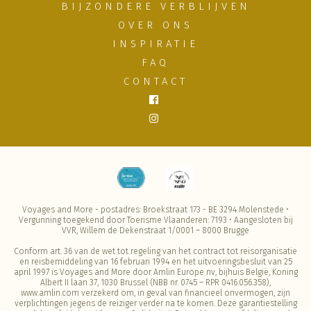
BIJZONDERE VERBLIJVEN
OVER ONS
INSPIRATIE
FAQ
CONTACT
Voyages and More - postadres: Broekstraat 173 - BE 3294 Molenstede •
Vergunning toegekend door Toerisme Vlaanderen: 7193 • Aangesloten bij
VVR, Willem de Dekenstraat 1/0001 – 8000 Brugge
Conform art. 36 van de wet tot regeling van het contract tot reisorganisatie
en reisbemiddeling van 16 februari 1994 en het uitvoeringsbesluit van 25
april 1997 is Voyages and More door Amlin Europe nv, bijhuis België, Koning
Albert II laan 37, 1030 Brussel (NBB nr. 0745 – RPR 0416.056.358),
www.amlin.com verzekerd om, in geval van financieel onvermogen, zijn
verplichtingen jegens de reiziger verder na te komen. Deze garantiestelling