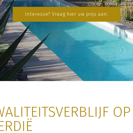
Interesse? Vraag hier uw prijs aan.
ALITEITSVERBLIJF OP
ERDIË