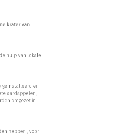
me krater van
e hulp van lokale
e geïnstalleerd en
ete aardappelen,
worden omgezet in
den hebben , voor