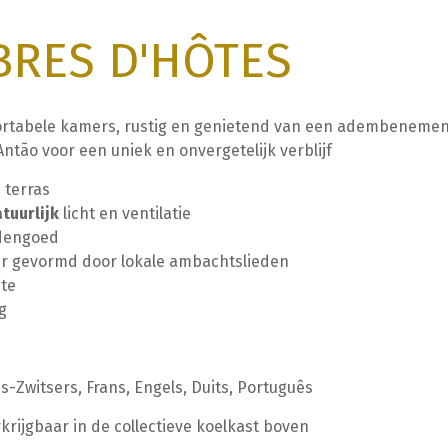
RES D'HÔTES
fortabele kamers, rustig en genietend van een adembenemend
ntão voor een uniek en onvergetelijk verblijf
n terras
tuurlijk
licht en ventilatie
ddengoed
air gevormd door lokale ambachtslieden
mte
ng
s-Zwitsers, Frans, Engels, Duits, Português
rijgbaar in de collectieve koelkast boven