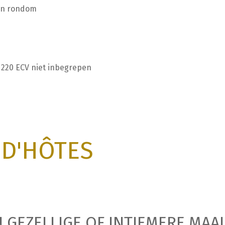
 en rondom
 220 ECV niet inbegrepen
 D'HÔTES
 GEZELLIGE OF INTIEMERE MAAL