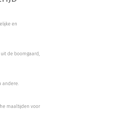
elijke en
t uit de boomgaard,
n andere.
che maaltijden voor