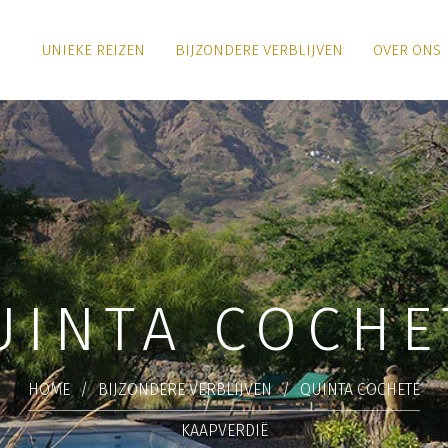
UNIEKE REIZEN
BIJZONDERE VERBLIJVEN
OVER ONS
UINTA COCHE
HOME
/
BIJZONDERE VERBLIJVEN
/
QUINTA COCHETE
KAAPVERDIË