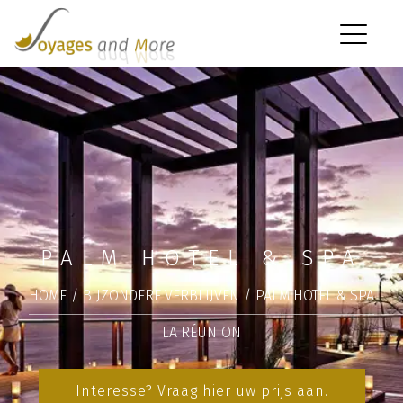
PALM HOTEL & SPA
HOME
/
BIJZONDERE VERBLIJVEN
/
PALM HOTEL & SPA
LA RÉUNION
Interesse? Vraag hier uw prijs aan.