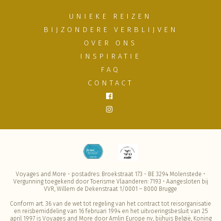
UNIEKE REIZEN
BIJZONDERE VERBLIJVEN
OVER ONS
INSPIRATIE
FAQ
CONTACT
Voyages and More - postadres: Broekstraat 173 - BE 3294 Molenstede •
Vergunning toegekend door Toerisme Vlaanderen: 7193 • Aangesloten bij
VVR, Willem de Dekenstraat 1/0001 – 8000 Brugge
Conform art. 36 van de wet tot regeling van het contract tot reisorganisatie
en reisbemiddeling van 16 februari 1994 en het uitvoeringsbesluit van 25
april 1997 is Voyages and More door Amlin Europe nv, bijhuis België, Koning