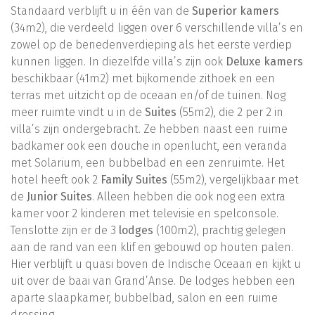
Standaard verblijft u in één van de
Superior kamers
(34m2), die verdeeld liggen over 6 verschillende villa’s en
zowel op de benedenverdieping als het eerste verdiep
kunnen liggen. In diezelfde villa’s zijn ook
Deluxe kamers
beschikbaar (41m2) met bijkomende zithoek en een
terras met uitzicht op de oceaan en/of de tuinen. Nog
meer ruimte vindt u in de
Suites
(55m2), die 2 per 2 in
villa’s zijn ondergebracht. Ze hebben naast een ruime
badkamer ook een douche in openlucht, een veranda
met Solarium, een bubbelbad en een zenruimte. Het
hotel heeft ook 2
Family Suites
(55m2), vergelijkbaar met
de
Junior Suites
. Alleen hebben die ook nog een extra
kamer voor 2 kinderen met televisie en spelconsole.
Tenslotte zijn er de 3
lodges
(100m2), prachtig gelegen
aan de rand van een klif en gebouwd op houten palen.
Hier verblijft u quasi boven de Indische Oceaan en kijkt u
uit over de baai van Grand’Anse. De lodges hebben een
aparte slaapkamer, bubbelbad, salon en een ruime
dressing.