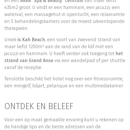
en een
Akea “Spa & Beauty” centrum
van maar liefst
435m2 groot. U vindt er een hammam, een jacuzzi, een
waterval, een massagehut in openlucht, een relaxruimte
en 5 behandelingskamers voor de meest uiteenlopende
therapieën.
Uniek
is Kah Beach
, een soort van zwevend strand van
maar liefst 1200m² aan de rand van de klif met een
jacuzzi en hammam. U heeft verder ook toegang tot
het
strand van Grand Anse
via een wandelpad of per shuttle
vanaf de receptie.
Tenslotte beschikt het hotel nog over een fitnessruimte,
een minigolf, biljart, petanque en een multimediakamer.
ONTDEK EN BELEEF
Voor een op maat gemaakte ervaring kunt u rekenen op
de handige tips en de beste adressen van de