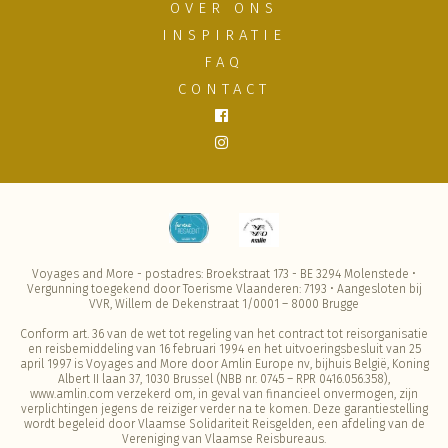
OVER ONS
INSPIRATIE
FAQ
CONTACT
Voyages and More - postadres: Broekstraat 173 - BE 3294 Molenstede •
Vergunning toegekend door Toerisme Vlaanderen: 7193 • Aangesloten bij
VVR, Willem de Dekenstraat 1/0001 – 8000 Brugge
Conform art. 36 van de wet tot regeling van het contract tot reisorganisatie
en reisbemiddeling van 16 februari 1994 en het uitvoeringsbesluit van 25
april 1997 is Voyages and More door Amlin Europe nv, bijhuis België, Koning
Albert II laan 37, 1030 Brussel (NBB nr. 0745 – RPR 0416.056.358),
www.amlin.com verzekerd om, in geval van financieel onvermogen, zijn
verplichtingen jegens de reiziger verder na te komen. Deze garantiestelling
wordt begeleid door Vlaamse Solidariteit Reisgelden, een afdeling van de
Vereniging van Vlaamse Reisbureaus.