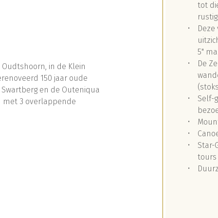
tot d
rusti
Deze 
uitzi
5" ma
De Ze
 Oudtshoorn, in de Klein
wande
gerenoveerd 150 jaar oude
(stoks
de Swartberg en de Outeniqua
Self-
ld met 3 overlappende
bezoe
Mount
Canoe
Star-
tours
Duurz