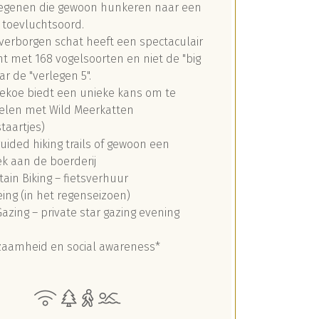
iegenen die gewoon hunkeren naar een
g toevluchtsoord.
verborgen schat heeft een spectaculair
cht met 168 vogelsoorten en niet de "big
ar de "verlegen 5".
ekoe biedt een unieke kans om te
len met Wild Meerkatten
taartjes)
guided hiking trails of gewoon een
k aan de boerderij
ain Biking – fietsverhuur
ing (in het regenseizoen)
Gazing – private star gazing evening
aamheid en social awareness*