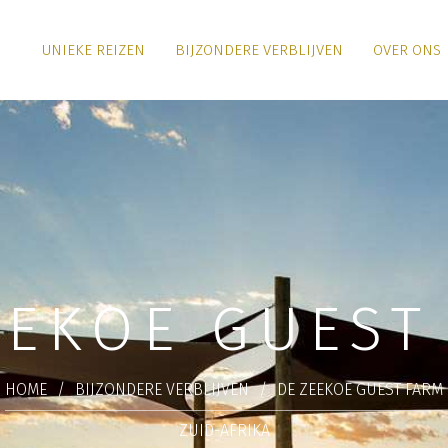
UNIEKE REIZEN
BIJZONDERE VERBLIJVEN
OVER ONS
EEKOE GUEST
HOME
/
BIJZONDERE VERBLIJVEN
/
DE ZEEKOE GUEST FARM
ZUID-AFRIKA