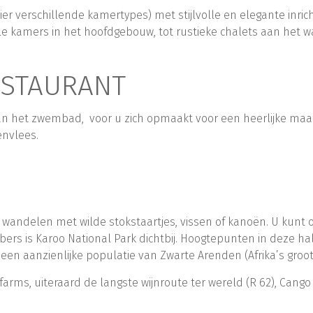
er verschillende kamertypes) met stijlvolle en elegante inric
le kamers in het hoofdgebouw, tot rustieke chalets aan het wa
RESTAURANT
n het zwembad, voor u zich opmaakt voor een heerlijke maal
envlees.
: wandelen met wilde stokstaartjes, vissen of kanoën. U kunt
bbers is Karoo National Park dichtbij. Hoogtepunten in deze hal
een aanzienlijke populatie van Zwarte Arenden (Afrika’s groot
arms, uiteraard de langste wijnroute ter wereld (R 62), Cango