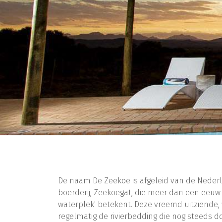
De naam De Zeekoe is afgeleid van de Nede
boerderij, Zeekoegat, die meer dan een eeuw g
waterplek' betekent. Deze vreemd uitziende,
regelmatig de rivierbedding die nog steeds d