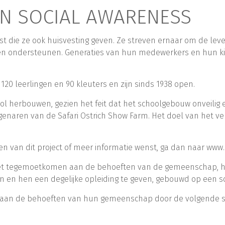
N SOCIAL AWARENESS
nst die ze ook huisvesting geven. Ze streven ernaar om de le
en ondersteunen. Generaties van hun medewerkers en hun k
 leerlingen en 90 kleuters en zijn sinds 1938 open.
ool herbouwen, gezien het feit dat het schoolgebouw onveilig
naren van de Safari Ostrich Show Farm. Het doel van het ve
n van dit project of meer informatie wenst, ga dan naar www
het tegemoetkomen aan de behoeften van de gemeenschap, 
 en hen een degelijke opleiding te geven, gebouwd op een so
n aan de behoeften van hun gemeenschap door de volgende s