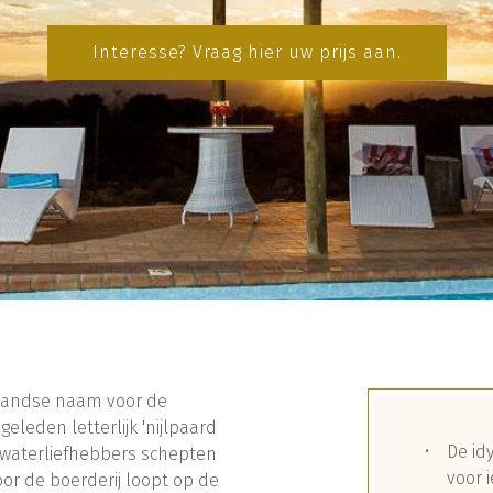
Interesse? Vraag hier uw prijs aan.
rlandse naam voor de
eleden letterlijk 'nijlpaard
De id
 waterliefhebbers schepten
voor 
oor de boerderij loopt op de