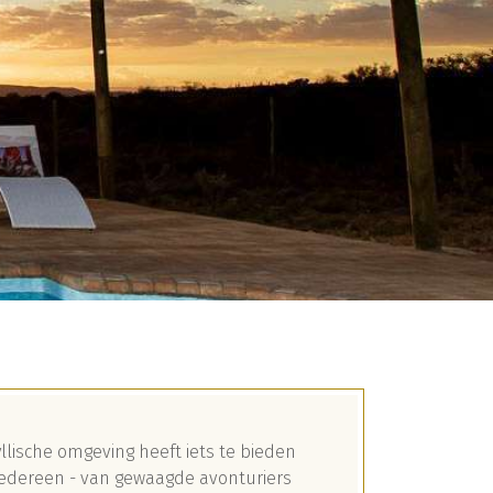
yllische omgeving heeft iets te bieden
iedereen - van gewaagde avonturiers