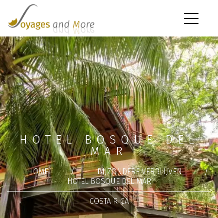
HOTEL BOSQUE DEL
MAR
HOME
/
BIJZONDERE VERBLIJVEN
/
HOTEL BOSQUE DEL MAR
COSTA RICA