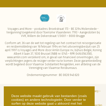
Voyages and More - postadres: Broekstraat 173 - BE 3294 Molenstede •
Vergunning toegekend door Toerisme Vlaanderen: 7193 • Aangesloten bij
VVR, Willem de Dekenstraat 1/0001 – 8000 Brugge
Conform art. 36 van de wet tot regeling van het contract tot reisorganisatie
en reisbemiddeling van 16 februari 1994 en het uitvoeringsbesluit van 25
april 1997 is Voyages and More door Amlin Europe nv, bijhuis België, Koning
Albert II laan 37, 1030 Brussel (NBB nr. 0745 – RPR 0416.056.358),
www.amlin.com verzekerd om, in geval van financieel onvermogen, zijn
verplichtingen jegens de reiziger verder na te komen. Deze garantiestelling
wordt begeleid door Vlaamse Solidariteit Reisgelden, een afdeling van de
Vereniging van Vlaamse Reisbureaus.
Ondernemingsnummer : BE 0828.940.620
© Copyright 2026 | Voyages and more • Alle rechten voorbehouden •
Privacy •
Deze website maakt gebruik van bestanden (zoals
Disclaimer
cookies) en andere technologieën. Door verder te
surfen op deze website gaat u akkoord met het
Algemene reisvoorwaarden verkoop van reisdiensten •
Algemene reisvoorwaarden