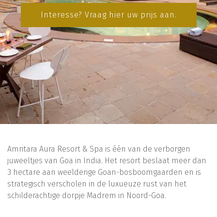
Interesse? Vraag hier uw prijs aan.
Amritara Aura Resort & Spa is één van de verborgen
juweeltjes van Goa in India. Het resort beslaat meer dan
3 hectare aan weelderige Goan-bosboomgaarden en is
strategisch verscholen in de luxueuze rust van het
schilderachtige dorpje Madrem in Noord-Goa.