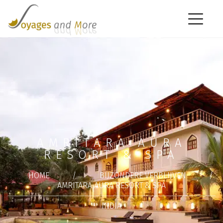
AMRITARA AURA
RESORT & SPA
HOME
/
BIJZONDERE VERBLIJVEN
/
AMRITARA AURA RESORT & SPA
INDIA