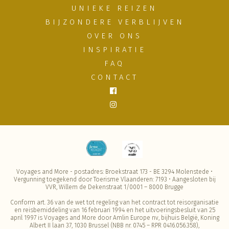
UNIEKE REIZEN
BIJZONDERE VERBLIJVEN
OVER ONS
INSPIRATIE
FAQ
CONTACT
Voyages and More - postadres: Broekstraat 173 - BE 3294 Molenstede •
Vergunning toegekend door Toerisme Vlaanderen: 7193 • Aangesloten bij
VVR, Willem de Dekenstraat 1/0001 – 8000 Brugge
Conform art. 36 van de wet tot regeling van het contract tot reisorganisatie
en reisbemiddeling van 16 februari 1994 en het uitvoeringsbesluit van 25
april 1997 is Voyages and More door Amlin Europe nv, bijhuis België, Koning
Albert II laan 37, 1030 Brussel (NBB nr. 0745 – RPR 0416.056.358),