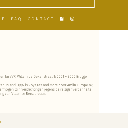
IE
FAQ
CONTACT
en bij VVR, Willem de Dekenstraat 1/0001 – 8000 Brugge
 van 25 april 1997 is Voyages and More door Amlin Europe nv,
vermogen, zijn verplichtingen jegens de reiziger verder na te
ging van Vlaamse Reisbureaus.
r