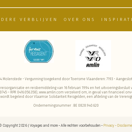
NDERE VERBLIJVEN
OVER ONS
INSPIRAT
94 Molenstede • Vergunning toegekend door Toerisme Vlaanderen: 7193 • Aangeslot
t reisorganisatie en reisbemiddeling van 16 februari 1994 en het uitvoeringsbesluit
nr. 0745 – RPR 0416.056.358), www.amlin.com verzekerd om, in geval van financieel on
 wordt begeleid door Vlaamse Solidariteit Reisgelden, een afdeling van de Vereni
Ondernemingsnummer : BE 0828.940.620
© Copyright 2026 | Voyages and more • Alle rechten voorbehouden •
Privacy •
Disclaime