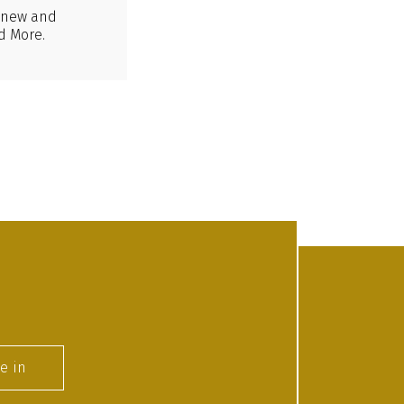
e new and
d More.
e in