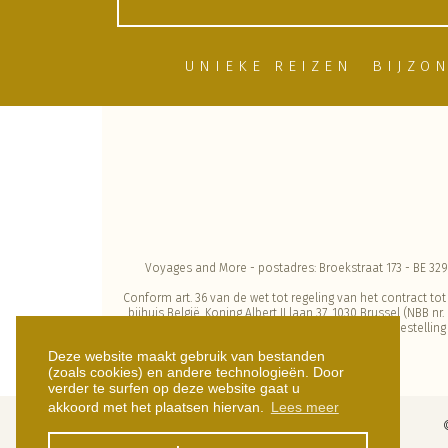
UNIEKE REIZEN
BIJZO
Voyages and More - postadres: Broekstraat 173 - BE 32
Conform art. 36 van de wet tot regeling van het contract to
bijhuis België, Koning Albert II laan 37, 1030 Brussel (NBB 
komen. Deze garantiestelling
Deze website maakt gebruik van bestanden
(zoals cookies) en andere technologieën. Door
verder te surfen op deze website gaat u
akkoord met het plaatsen hiervan.
Lees meer