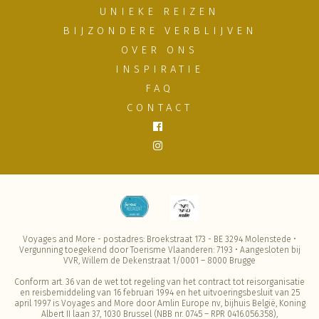
UNIEKE REIZEN
BIJZONDERE VERBLIJVEN
OVER ONS
INSPIRATIE
FAQ
CONTACT
Voyages and More - postadres: Broekstraat 173 - BE 3294 Molenstede •
Vergunning toegekend door Toerisme Vlaanderen: 7193 • Aangesloten bij
VVR, Willem de Dekenstraat 1/0001 – 8000 Brugge
Conform art. 36 van de wet tot regeling van het contract tot reisorganisatie
en reisbemiddeling van 16 februari 1994 en het uitvoeringsbesluit van 25
april 1997 is Voyages and More door Amlin Europe nv, bijhuis België, Koning
Albert II laan 37, 1030 Brussel (NBB nr. 0745 – RPR 0416.056.358),